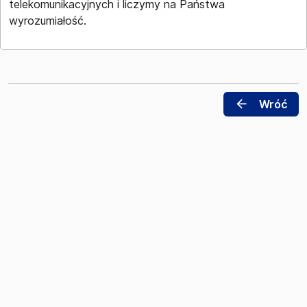
telekomunikacyjnych i liczymy na Państwa
wyrozumiałość.
arrow_back
Wróć