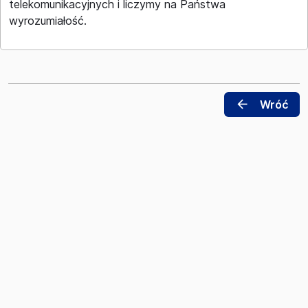
telekomunikacyjnych i liczymy na Państwa
wyrozumiałość.
arrow_back
Wróć