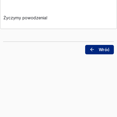
Życzymy powodzenia!
arrow_back
Wróć