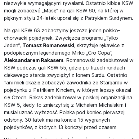
niezwykle wymagającymi rywalami. Ostatnio kibice KSW
mogli zobaczyć „Masę” na gali KSW 60, na której w
pięknym stylu 24-latek uporał się z Patrykiem Surdynem.
Na gali KSW 63 zobaczymy jeszcze jeden polsko-
chorwacki pojedynek. Zwycięzca programu „Tylko
Jeden”,
Tomasz Romanowski
, skrzyżuje rękawice z
podopiecznym legendarnego Mirko „Cro Copa”,
Aleksandarem Rakasem
. Romanowski zadebiutował w
KSW podczas gali KSW 55, gdzie po trzech rundach
ciekawego starcia zwyciężył z Ionem Surdu. Ostatnio
fani mieli okazję zobaczyć zawodnika ze Stargardu w
pojedynku z Patrikiem Kinclem, w którym lepszy okazał
się Czech. Rakas zadebiutował w polskiej organizacji na
KSW 5, kiedy to zmierzył się z Michałem Michalskim i
musiał uznać wyższość Polaka pod koniec pierwszej
odsłony. 30-latek ma na koncie 15 wygranych
pojedynków, z których 13 kończył przed czasem.