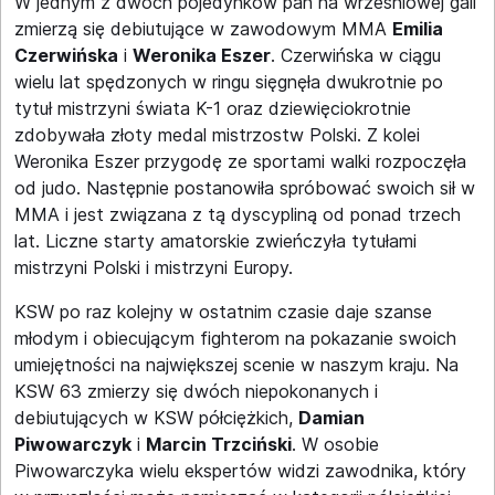
W jednym z dwóch pojedynków pań na wrześniowej gali
zmierzą się debiutujące w zawodowym MMA
Emilia
Czerwińska
i
Weronika Eszer
. Czerwińska w ciągu
wielu lat spędzonych w ringu sięgnęła dwukrotnie po
tytuł mistrzyni świata K-1 oraz dziewięciokrotnie
zdobywała złoty medal mistrzostw Polski. Z kolei
Weronika Eszer przygodę ze sportami walki rozpoczęła
od judo. Następnie postanowiła spróbować swoich sił w
MMA i jest związana z tą dyscypliną od ponad trzech
lat. Liczne starty amatorskie zwieńczyła tytułami
mistrzyni Polski i mistrzyni Europy.
KSW po raz kolejny w ostatnim czasie daje szanse
młodym i obiecującym fighterom na pokazanie swoich
umiejętności na największej scenie w naszym kraju. Na
KSW 63 zmierzy się dwóch niepokonanych i
debiutujących w KSW półciężkich,
Damian
Piwowarczyk
i
Marcin Trzciński
. W osobie
Piwowarczyka wielu ekspertów widzi zawodnika, który