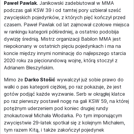
Paweł Pawlak
. Janikowski zadebiutował w MMA
podczas gali KSW 39 i od tamtej pory uzbierał sześć
zwycięskich pojedynków, z których pięć kończył przed
czasem. Paweł Pawlak od lat zajmował czołowe miejsca
w rankingu kategorii półśredniej, a ostatnio podobija
dywizję średnią. Mistrz organizacji Babilon MMA jest
niepokonany w ostatnich pięciu pojedynkach i ma na
koncie między innymi nominację do najlepszego starcia
2020 roku za pięciorundową wojnę, którą stoczył z
Adrianem Błeszyńskim.
Mimo że
Darko Stošić
wywalczył już sobie prawo do
walki o pas kategorii ciężkiej, po raz pokazuje, że jest
gotów podjąć każde wyzwanie. Serb w okrągłej klatce
po raz pierwszy postawił nogę na gali KSW 59, na której
potężnym uderzeniem pod koniec drugiej rundy
znokautował Michała Włodarka. Po tym imponującym
zwycięstwie 29-latek spotkał się z kolejnym Michałem,
tym razem Kitą, i także zakończył pojedynek