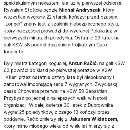
spektakularnym nokautem, ale już w pierwszej odsłonie.
Rywalem Stošicia będzie
Michał Andryszak
, który
wszystkie wygrane 22 starcia kończył przed czasem.
„Longer” znany jest z szalenie niebezpiecznego stylu,
który najczęściej prowadzi do wygranej Polaka już w
pierwszych minutach pojedynku. Ostatnio 29-latek na
gali KSW 58 poddał duszeniem trójkątnym Guto
Inocente.
Były mistrz kategorii koguciej,
Antun Račić
, na gali KSW
63 powróci do klatki po pierwszej porażce w KSW.
„Killer” przez ostatnie cztery lata był niepokonany i
zanotował imponującą serię 7 wygranych. Zwycięską
passę Chorwata przerwał na KSW 59 Sebastian
Przybysz po jednej z najlepszych walk w historii
organizacji. W całej karierze 30-latek z Dubrownika
wygrał 25 pojedynków, z czego 13 kończył przez
poddanie. Račić zmierzy się z
Jakubem Wikłaczem
,
który mimo młodego wieku od wielu lat mierzy się z