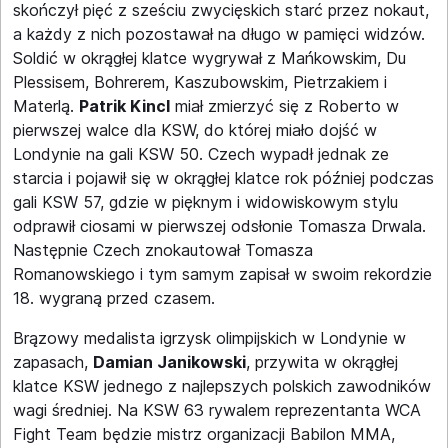
skończył pięć z sześciu zwycięskich starć przez nokaut,
a każdy z nich pozostawał na długo w pamięci widzów.
Soldić w okrągłej klatce wygrywał z Mańkowskim, Du
Plessisem, Bohrerem, Kaszubowskim, Pietrzakiem i
Materlą.
Patrik Kincl
miał zmierzyć się z Roberto w
pierwszej walce dla KSW, do której miało dojść w
Londynie na gali KSW 50. Czech wypadł jednak ze
starcia i pojawił się w okrągłej klatce rok później podczas
gali KSW 57, gdzie w pięknym i widowiskowym stylu
odprawił ciosami w pierwszej odsłonie Tomasza Drwala.
Następnie Czech znokautował Tomasza
Romanowskiego i tym samym zapisał w swoim rekordzie
18. wygraną przed czasem.
Brązowy medalista igrzysk olimpijskich w Londynie w
zapasach,
Damian Janikowski
, przywita w okrągłej
klatce KSW jednego z najlepszych polskich zawodników
wagi średniej. Na KSW 63 rywalem reprezentanta WCA
Fight Team będzie mistrz organizacji Babilon MMA,