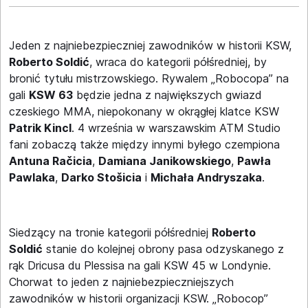
Jeden z najniebezpieczniej zawodników w historii KSW,
Roberto Soldić
, wraca do kategorii półśredniej, by
bronić tytułu mistrzowskiego. Rywalem „Robocopa” na
gali
KSW 63
będzie jedna z największych gwiazd
czeskiego MMA, niepokonany w okrągłej klatce KSW
Patrik Kincl
. 4 września w warszawskim ATM Studio
fani zobaczą także między innymi byłego czempiona
Antuna Račicia
,
Damiana Janikowskiego
,
Pawła
Pawlaka
,
Darko Stošicia
i
Michała Andryszaka
.
Siedzący na tronie kategorii półśredniej
Roberto
Soldić
stanie do kolejnej obrony pasa odzyskanego z
rąk Dricusa du Plessisa na gali KSW 45 w Londynie.
Chorwat to jeden z najniebezpieczniejszych
zawodników w historii organizacji KSW. „Robocop”