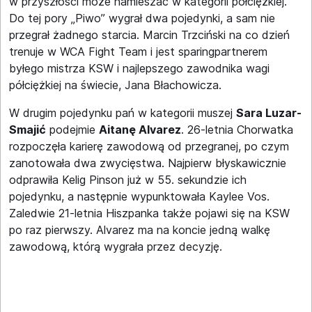
w przyszłości może namieszać w kategorii półciężkiej.
Do tej pory „Piwo” wygrał dwa pojedynki, a sam nie
przegrał żadnego starcia. Marcin Trzciński na co dzień
trenuje w WCA Fight Team i jest sparingpartnerem
byłego mistrza KSW i najlepszego zawodnika wagi
półciężkiej na świecie, Jana Błachowicza.
W drugim pojedynku pań w kategorii muszej
Sara Luzar-
Smajić
podejmie
Aitanę Alvarez
. 26-letnia Chorwatka
rozpoczęła karierę zawodową od przegranej, po czym
zanotowała dwa zwycięstwa. Najpierw błyskawicznie
odprawiła Kelig Pinson już w 55. sekundzie ich
pojedynku, a następnie wypunktowała Kaylee Vos.
Zaledwie 21-letnia Hiszpanka także pojawi się na KSW
po raz pierwszy. Alvarez ma na koncie jedną walkę
zawodową, którą wygrała przez decyzję.