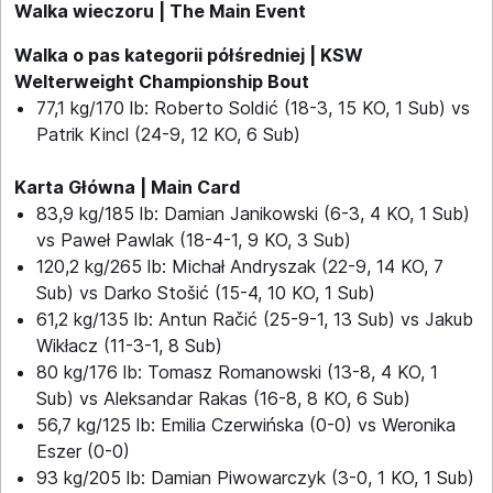
Walka wieczoru | The Main Event
Walka o pas kategorii półśredniej | KSW
Welterweight Championship Bout
77,1 kg/170 lb: Roberto Soldić (18-3, 15 KO, 1 Sub) vs
Patrik Kincl (24-9, 12 KO, 6 Sub)
Karta Główna | Main Card
83,9 kg/185 lb: Damian Janikowski (6-3, 4 KO, 1 Sub)
vs Paweł Pawlak (18-4-1, 9 KO, 3 Sub)
120,2 kg/265 lb: Michał Andryszak (22-9, 14 KO, 7
Sub) vs Darko Stošić (15-4, 10 KO, 1 Sub)
61,2 kg/135 lb: Antun Račić (25-9-1, 13 Sub) vs Jakub
Wikłacz (11-3-1, 8 Sub)
80 kg/176 lb: Tomasz Romanowski (13-8, 4 KO, 1
Sub) vs Aleksandar Rakas (16-8, 8 KO, 6 Sub)
56,7 kg/125 lb: Emilia Czerwińska (0-0) vs Weronika
Eszer (0-0)
93 kg/205 lb: Damian Piwowarczyk (3-0, 1 KO, 1 Sub)